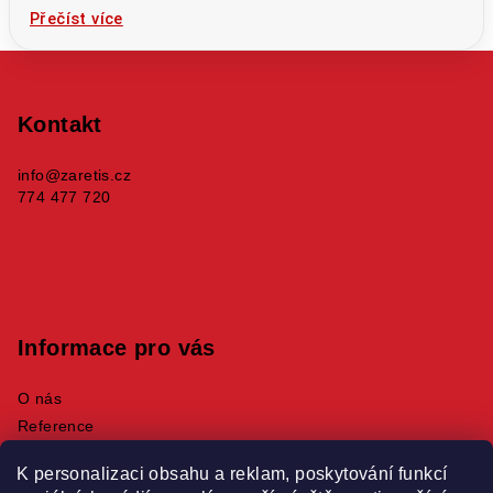
Přečíst více
Z
á
p
Kontakt
a
info
@
zaretis.cz
t
774 477 720
í
Informace pro vás
O nás
Reference
Produkty
K personalizaci obsahu a reklam, poskytování funkcí
Obchodní podmínky