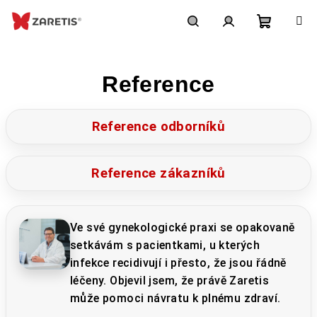
Přejít
na
obsah
Nákupn
Hledat
Přihlášení
Reference
košík
Reference odborníků
Reference zákazníků
Ve své gynekologické praxi se opakovaně
setkávám s pacientkami, u kterých
infekce recidivují i přesto, že jsou řádně
léčeny. Objevil jsem, že právě Zaretis
může pomoci návratu k plnému zdraví.