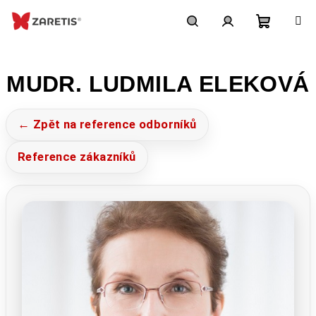
Přejít
na
obsah
Nákupn
Hledat
Přihlášení
MUDR. LUDMILA ELEKOVÁ
košík
← Zpět na reference odborníků
Reference zákazníků