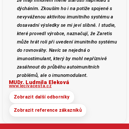
že mají mnohem méně starostí například s
dýcháním. Zkouším ho i na potíže spojené s
nevyváženou aktivitou imunitního systému a
dosavadní výsledky se mi jeví slibně. I studie,
které provedl výrobce, naznačují, že Zaretis
může hrát roli při uvedení imunitního systému
do rovnováhy. Navíc se nejedná o
imunostimulant, který by mohl nepříznivě
zasáhnout do průběhu autoimunitních
problémů, ale o imunomodulant.
MUDr. Ludmila Eleková
www.lecivacesta.cz
Zobrazit další odborníky
Zobrazit reference zákazníků
Z