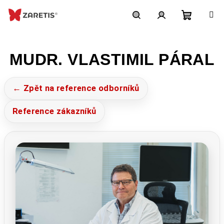
Přejít
na
obsah
Nákupn
Hledat
Přihlášení
MUDR. VLASTIMIL PÁRAL
košík
← Zpět na reference odborníků
Reference zákazníků