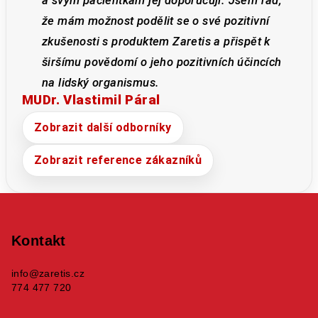
a svým pacientkám jej doporučuji. Jsem rád,
že mám možnost podělit se o své pozitivní
zkušenosti s produktem Zaretis a přispět k
širšímu povědomí o jeho pozitivních účincích
na lidský organismus.
MUDr. Vlastimil Páral
Zobrazit další odborníky
Zobrazit reference zákazníků
Z
á
p
Kontakt
a
info
@
zaretis.cz
t
774 477 720
í