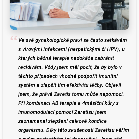
Ve své gynekologické praxi se často setkávám
s virovými infekcemi (herpetickými či HPV), u
kterých běžná terapie nedokáže zabránit
recidivám. Vždy jsem měl pocit, že by bylo v
těchto případech vhodné podpořit imunitní
systém a zlepšit tím efektivitu léčby. Objevil
jsem, že právě Zaretis tomu může napomoci.
Při kombinaci AB terapie a 4měsíční kůry s
imunomodulací pomocí Zaretisu jsem
zaznamenal zlepšení celkové kondice
organismu. Díky této zkušenosti Zaretisu věřím