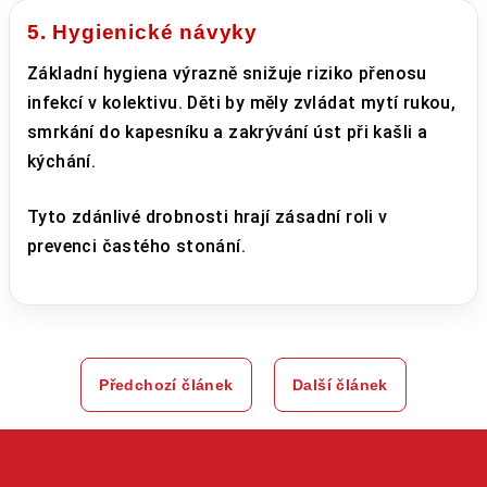
5. Hygienické návyky
Základní hygiena výrazně snižuje riziko přenosu
infekcí v kolektivu. Děti by měly zvládat mytí rukou,
smrkání do kapesníku a zakrývání úst při kašli a
kýchání.
Tyto zdánlivé drobnosti hrají zásadní roli v
prevenci častého stonání.
Předchozí článek
Další článek
Z
á