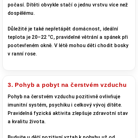
počasí. Dítěti obvykle stačí o jednu vrstvu více než
dospělému.
Důležité je také nepřetápět domácnost, ideální
teplota je 20–22 °C, pravidelné větrání a spánek při
pootevřeném okně. V létě mohou děti chodit bosky
v ranní rose.
3. Pohyb a pobyt na čerstvém vzduchu
Pohyb na čerstvém vzduchu pozitivně ovlivňuje
imunitní systém, psychiku i celkový vývoj dítěte.
Pravidelná fyzická aktivita zlepšuje zdravotní stav
a kvalitu života.
Budujte u dětí pozitivní vztah k pohybu už od