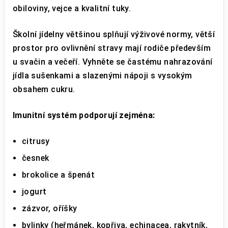
obiloviny, vejce a kvalitní tuky.
Školní jídelny většinou splňují výživové normy, větší
prostor pro ovlivnění stravy mají rodiče především
u svačin a večeří. Vyhněte se častému nahrazování
jídla sušenkami a slazenými nápoji s vysokým
obsahem cukru.
Imunitní systém podporují zejména:
citrusy
česnek
brokolice a špenát
jogurt
zázvor, oříšky
bylinky (heřmánek, kopřiva, echinacea, rakytník,