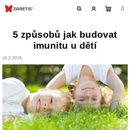
Přejít
na
obsah
Nákupn
Hledat
Přihlášení
5 způsobů jak budovat
košík
imunitu u dětí
10.2.2026