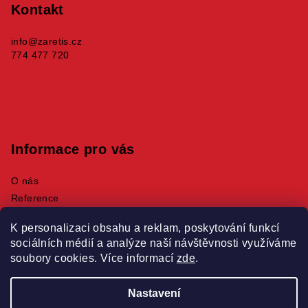
p
Kontakt
a
info
@
zaretis.cz
t
774 477 720
í
Informace pro vás
O nás
Reference
Produkty
K personalizaci obsahu a reklam, poskytování funkcí
Obchodní podmínky
sociálních médií a analýze naší návštěvnosti využíváme
Podmínky ochrany osobních údajů
soubory cookies. Více informací
zde
.
Nastavení