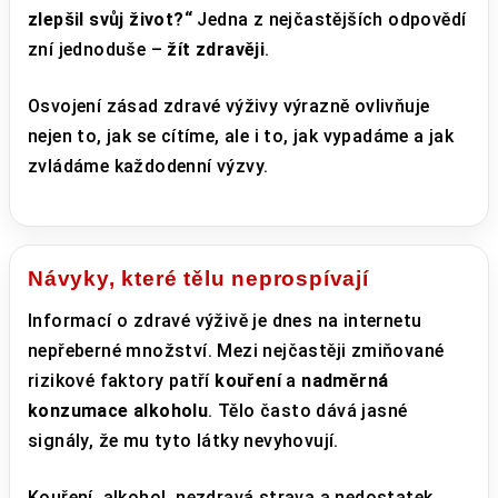
zlepšil svůj život?“
Jedna z nejčastějších odpovědí
zní jednoduše –
žít zdravěji
.
Osvojení zásad zdravé výživy výrazně ovlivňuje
nejen to, jak se cítíme, ale i to, jak vypadáme a jak
zvládáme každodenní výzvy.
Návyky, které tělu neprospívají
Informací o zdravé výživě je dnes na internetu
nepřeberné množství. Mezi nejčastěji zmiňované
rizikové faktory patří
kouření
a
nadměrná
konzumace alkoholu
. Tělo často dává jasné
signály, že mu tyto látky nevyhovují.
Kouření, alkohol, nezdravá strava a nedostatek