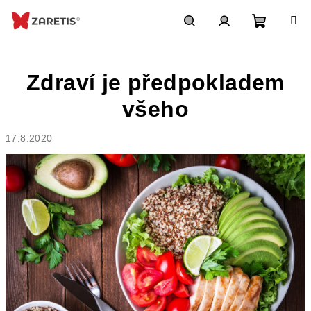
Přejít
na
obsah
Nákupn
Hledat
Přihlášení
Zdraví je předpokladem
košík
všeho
17.8.2020