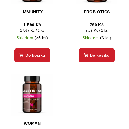
p
d
r
IMMUNITY
PROBIOTICS
u
o
k
d
1 590 Kč
790 Kč
t
Měrná
Měrná
17,67 Kč / 1 ks
8,78 Kč / 1 ks
u
ů
cena:
cena:
Skladem
(>5 ks)
Skladem
(3 ks)
k
t
Do košíku
Do košíku
ů
WOMAN