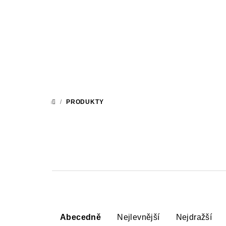
Přejít
na
obsah
/
PRODUKTY
DOMŮ
Ř
Abecedně
Nejlevnější
Nejdražší
a