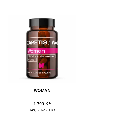
WOMAN
1 790 Kč
Měrná
149,17 Kč / 1 ks