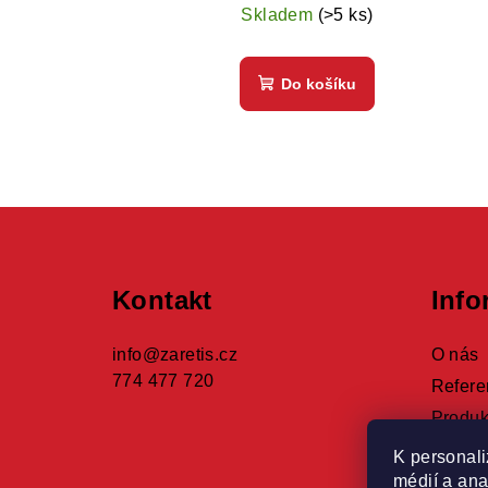
ů
cena:
Skladem
(>5 ks)
t
ů
Do košíku
Z
á
Kontakt
Info
p
a
info
@
zaretis.cz
O nás
774 477 720
t
Refere
Produk
í
Obcho
K personali
médií a ana
Podmín