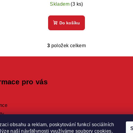
cena:
Skladem
(3 ks)
Do košíku
3
položek celkem
O
v
l
á
rmace pro vás
d
a
c
nce
í
ty
p
dní podmínky
r
zaci obsahu a reklam, poskytování funkcí sociálních
S
v
lýze naší návštěvnosti využíváme soubory cookies.
ky ochrany osobních údajů