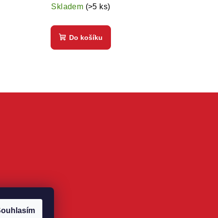
cena:
Skladem
(>5 ks)
Do košíku
ouhlasím