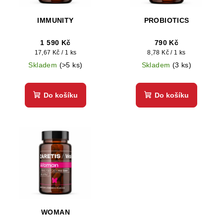
p
d
r
IMMUNITY
PROBIOTICS
u
o
k
d
1 590 Kč
790 Kč
t
Měrná
Měrná
17,67 Kč / 1 ks
8,78 Kč / 1 ks
u
ů
cena:
cena:
Skladem
(>5 ks)
Skladem
(3 ks)
k
t
Do košíku
Do košíku
ů
WOMAN